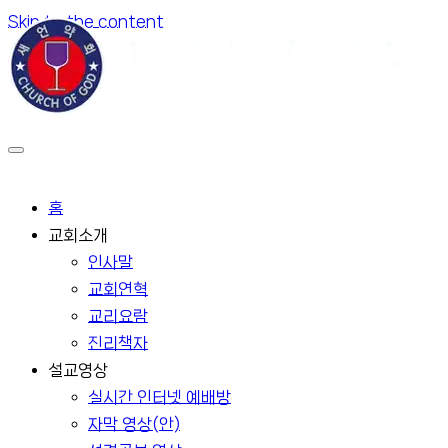
Skip to the content
홈
교회소개
인사말
교회연혁
교리요람
진리책자
설교영상
실시간 인터넷 예배방
자막 영상(안)