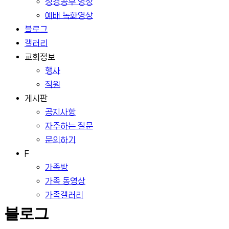
성경공부 영상
예배 녹화영상
블로그
갤러리
교회정보
행사
직원
게시판
공지사항
자주하는 질문
문의하기
F
가족방
가족 동영상
가족갤러리
블로그