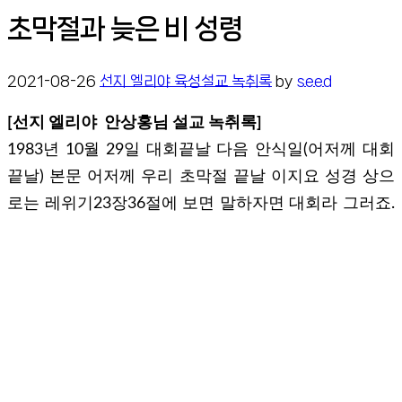
초막절과 늦은 비 성령
2021-08-26
선지 엘리야 육성설교 녹취록
by
seed
[선지 엘리야 안상홍님 설교 녹취록]
1983년 10월 29일 대회끝날 다음 안식일(어저께 대회
끝날) 본문 어저께 우리 초막절 끝날 이지요 성경 상으
로는 레위기23장36절에 보면 말하자면 대회라 그러죠.
이날을 예수님께서 무슨 날이라고 그랬냐면 구약에서
는 대회라고 그랬는데 어저께날 대회라고 지나갔지만
은 살펴보고 앞으로도 알아야겠지요.
(레23:36~)칠일동안에 너희는 화제를 여호와께 드릴지
니 이는 거룩한 대회라 그래서 초막절 끝날 팔일째 되
는 날 은 거룩한 대회라 그러면 거룩한 대회 날이 어느