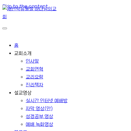
Skip to the content
홈
교회소개
인사말
교회연혁
교리요람
진리책자
설교영상
실시간 인터넷 예배방
자막 영상(안)
성경공부 영상
예배 녹화영상