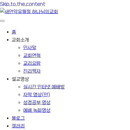
Skip to the content
홈
교회소개
인사말
교회연혁
교리요람
진리책자
설교영상
실시간 인터넷 예배방
자막 영상(안)
성경공부 영상
예배 녹화영상
블로그
갤러리