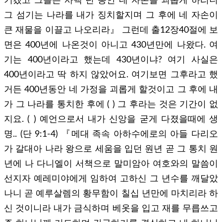
기겠고 그들은 사백 년 동안 네 자손을 괴롭게 하리니
그 섬기는 나라를 내가 징치할지며 그 후에 네 자손이
큰 재물을 이끌고 나오리라』 그런데 출12장40절에 보
면은 400년에 나온것이 아니고 430년만에 나왔다. 여
기는 400년이라고 했는데 430년이냐? 여기 사실은
400년이라고 딱 하지 않았어요. 여기보면 그후라고 했
거든 400년동안 네 가정을 괴롭게 할것이고 그 후에 내
가 그 나라를 통치한 후에 ( ) 그 후라는 것은 기간이 없
지요. ( ) 예언으로서 내가 신앙을 굳게 다졌을때에 생
명.. (단 9:1-4) 『메대 족속 아하수에로의 아들 다리오
가 갈대아 나라 왕으로 세움을 입던 원년 곧 그 통치 원
년에 나 다니엘이 서책으로 말미암아 여호와의 말씀이
선지자 예레미야에게 임하여 고하신 그 년수를 깨달았
나니 곧 예루살렘의 황무함이 칠십 년만에 마치리라 하
신 것이니라 내가 금식하며 베옷을 입고 재를 무릅쓰고