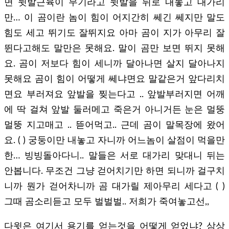
면 뒷발근육이 무기라고 뒷발을 뒤로 내놓고 대가리
만… 이 곰이란 놈이 힘이 어지간히 쎄긴 쎄지만 말도
힘도 세고 뛰기도 잘뛰지요 아마 곰이 지가 아무리 잘
뛴다고해도 말만은 못해요. 말이 곰만 보면 뛰지 못해
요. 곰이 저보다 힘이 세니까 달아나면 살지 달아나지
못해요 곰이 힘이 어떻게 쎄냐면요 말같은거 앞다리치
면요 부러져요 앞발을 찢는다고 .. 앞발부러지면 어깨
에 딱 걸쳐 앞발 둘러메고 죽은거 아니거든 눈은 멀뚱
멀뚱 지고매고 .. 뜯어먹고.. 근데 곰이 말목장에 왔어
요. ( ) 궁둥이만 내놓고 자니까 어느놈이 살점이 먹을만
한… 빙빙돌아다니.. 말들은 서로 대가리 맞대니 뒤는
안봅니다. 무조건 그냥 걷어치기만 하면 되니까 걸구치
니까 뭔가 걷어차니까 곰 대가릴 제아무리 세다고 ( )
그때 곰소리듣고 모두 벌벌벌.. 저희가 죽여놓고선,,
다윗은 여기서 용기를 얻는것을 어떻게 얻었냐? 삼상