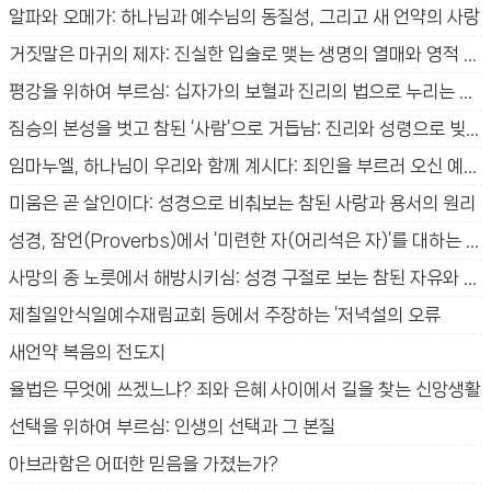
알파와 오메가: 하나님과 예수님의 동질성, 그리고 새 언약의 사랑
거짓말은 마귀의 제자: 진실한 입술로 맺는 생명의 열매와 영적 승리
평강을 위하여 부르심: 십자가의 보혈과 진리의 법으로 누리는 참된 평안
짐승의 본성을 벗고 참된 ‘사람’으로 거듭남: 진리와 성령으로 빚어지는 새 생명의 신비
임마누엘, 하나님이 우리와 함께 계시다: 죄인을 부르러 오신 예수님의 사랑과 구원의 신비
미움은 곧 살인이다: 성경으로 비춰보는 참된 사랑과 용서의 원리
성경, 잠언(Proverbs)에서 ‘미련한 자(어리석은 자)’를 대하는 방법
사망의 종 노릇에서 해방시키심: 성경 구절로 보는 참된 자유와 생명의 법
제칠일안식일예수재림교회 등에서 주장하는 ‘저녁설의 오류
새언약 복음의 전도지
율법은 무엇에 쓰겠느냐? 죄와 은혜 사이에서 길을 찾는 신앙생활
선택을 위하여 부르심: 인생의 선택과 그 본질
아브라함은 어떠한 믿음을 가졌는가?