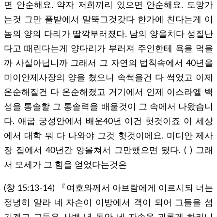
면 안순해요. 약자 저희끼리 있으면 안순해요. 도망가
는것 그만 풀밭에서 말뚝그것갖다 한가에 친다는게 이
놈의 양의 다리가 딸깍부러졌다. 남의 양을치다 성질난
다고 때린다는게 양다리가 부러져 주인한테 욕을 먹을
까 사실아닙니까 그래서 그 자연의 법칙속에서 40년을
미이안제사장의 양을 쳤으니 속썩을건 다 썩었고 이제
온순해질건 다 온순해졌고 거기에서 인제 이스라엘 백
성을 통솔할 그 통솔력을 배울것이 그 속에서 나왔습니
다. 애굽 궁성안에서 배운40년 이건 헛것이죠 이 세상
에서 대학 뭐 다 나와야 그것 헛것이에요. 미디안 제사
장 집에서 40년간 양을쳐서 그만했으면 됐다. ( ) 그래
서 모세가 그 힘을 얻었다는것은
(창 15:13-14) 『여호와께서 아브람에게 이르시되 너는
정녕히 알라 네 자손이 이방에서 객이 되어 그들을 섬