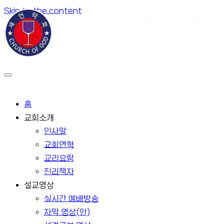
Skip to the content
홈
교회소개
인사말
교회연혁
교리요람
진리책자
설교영상
실시간 예배방송
자막 영상(안)