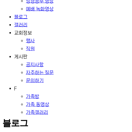
성경공부 영상
예배 녹화영상
블로그
갤러리
교회정보
행사
직원
게시판
공지사항
자주하는 질문
문의하기
F
가족방
가족 동영상
가족갤러리
블로그