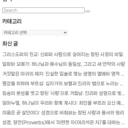
Search
Search
for:
카테고리
카
테
최신 글
고
리
그리스도와의 친교: 신뢰와 사랑으로 깊어지는 참된 사귐의 비밀
알파와 오메가: 하나님과 예수님의 동질성, 그리고 새 언약의 사랑
거짓말은 마귀의 제자: 진실한 입술로 맺는 생명의 열매와 영적 승리
평강을 위하여 부르심: 십자가의 보혈과 진리의 법으로 누리는 참된 평안
짐승의 본성을 벗고 참된 ‘사람’으로 거듭남: 진리와 성령으로 빚어지는 새 생명의 신비
임마누엘, 하나님이 우리와 함께 계시다: 죄인을 부르러 오신 예수님의 사랑과 구원의 신비
미움은 곧 살인이다: 성경으로 비춰보는 참된 사랑과 용서의 원리
성경, 잠언(Proverbs)에서 ‘미련한 자(어리석은 자)’를 대하는 방법