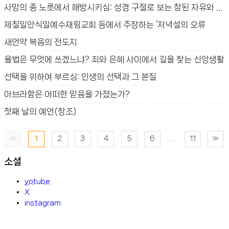
사망의 종 노릇에서 해방시키심: 성경 구절로 보는 참된 자유와 생명의 법
제칠일안식일예수재림교회 등에서 주장하는 ‘저녁설의 오류
새언약 복음의 전도지
율법은 무엇에 쓰겠느냐? 죄와 은혜 사이에서 길을 찾는 신앙생활
선택을 위하여 부르심: 인생의 선택과 그 본질
아브라함은 어떠한 믿음을 가졌는가?
첫째 날의 예언(창조)
«
1
2
3
4
5
6
...
11
»
소셜
yotube
X
instagram