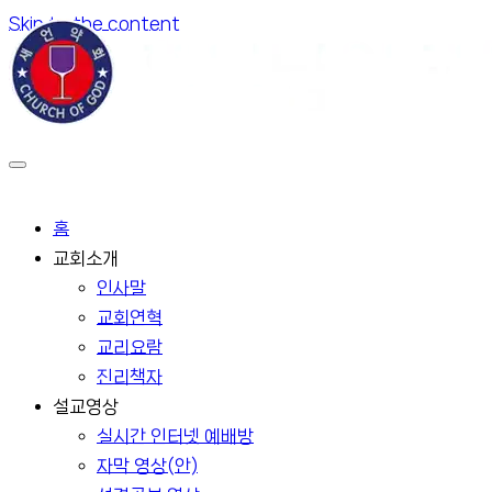
Skip to the content
홈
교회소개
인사말
교회연혁
교리요람
진리책자
설교영상
실시간 인터넷 예배방
자막 영상(안)