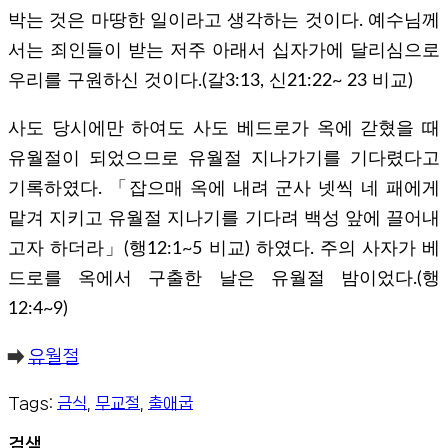
박는 것은 마땅한 일이라고 생각하는 것이다. 예수님께
서는 죄인들이 받는 저주 아래서 십자가에 달리심으로
우리를 구원하신 것이다.(갈3:13, 신21:22~ 23 비교)
사도 당시에만 하여도 사도 베드로가 옥에 갇혔을 때
유월절이 되었으므로 유월절 지나가기를 기다렸다고
기록하였다. 「잡으매 옥에 내려 군사 넷씩 네 패에게
맡겨 지키고 유월절 지나기를 기다려 백성 앞에 끌어내
고자 하더라」(행12:1~5 비교) 하였다. 주의 사자가 베
드로를 옥에서 구출한 날은 유월절 밤이었다.(행
12:4~9)
➡️
유월절
Tags:
금식
,
무교절
,
출애굽
검색