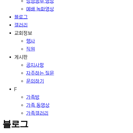
성경공부 영상
예배 녹화영상
블로그
갤러리
교회정보
행사
직원
게시판
공지사항
자주하는 질문
문의하기
F
가족방
가족 동영상
가족갤러리
블로그