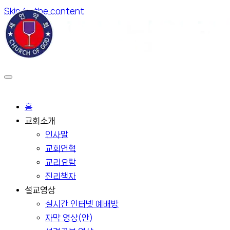
Skip to the content
홈
교회소개
인사말
교회연혁
교리요람
진리책자
설교영상
실시간 인터넷 예배방
자막 영상(안)