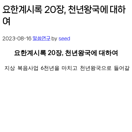
요한계시록 20장, 천년왕국에 대하
여
2023-08-16
말씀연구
by
seed
요한계시록 20장, 천년왕국에 대하여
지상 복음사업 6천년을 마치고 천년왕국으로 들어갈
무렵에 먼저 용을 잡아 천년 동안 무저갱에 던져 잠그
는 일을 하게 된다. 그런데 천년이라는 기간은 구약에
예언으로 된 것인데(출23장 10~11절, 레25장 2~5절)
위에 성경절들을 자세히 살펴보시면 땅은 6년 동안 갈
그 예
아 심어먹고 7년째 된 해는 안식년이 되어 있다.
언의 성취가 바로 천년왕국 기간이 되어 이 땅이 천년 동안
황무지가 되고 사단은 황무지가 된 이 땅에서 일천년 동안