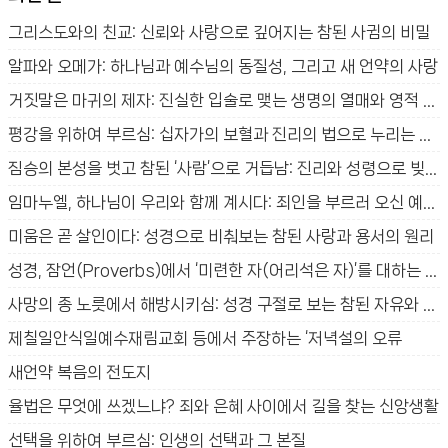
리
그리스도와의 친교: 신뢰와 사랑으로 깊어지는 참된 사귐의 비밀
알파와 오메가: 하나님과 예수님의 동질성, 그리고 새 언약의 사랑
거짓말은 마귀의 제자: 진실한 입술로 맺는 생명의 열매와 영적 승리
평강을 위하여 부르심: 십자가의 보혈과 진리의 법으로 누리는 참된 평안
짐승의 본성을 벗고 참된 ‘사람’으로 거듭남: 진리와 성령으로 빚어지는 새 생명의 신비
임마누엘, 하나님이 우리와 함께 계시다: 죄인을 부르러 오신 예수님의 사랑과 구원의 신비
미움은 곧 살인이다: 성경으로 비춰보는 참된 사랑과 용서의 원리
성경, 잠언(Proverbs)에서 ‘미련한 자(어리석은 자)’를 대하는 방법
사망의 종 노릇에서 해방시키심: 성경 구절로 보는 참된 자유와 생명의 법
제칠일안식일예수재림교회 등에서 주장하는 ‘저녁설의 오류
새언약 복음의 전도지
율법은 무엇에 쓰겠느냐? 죄와 은혜 사이에서 길을 찾는 신앙생활
선택을 위하여 부르심: 인생의 선택과 그 본질