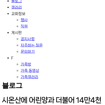
블로그
갤러리
교회정보
행사
직원
게시판
공지사항
자주하는 질문
문의하기
F
가족방
가족 동영상
가족갤러리
블로그
시온산에 어린양과 더불어 14만4천