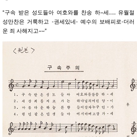
“구속 받은 성도들아 여호와를 찬송 하~세….. 유월절
성만찬은 거룩하고 -권세있네- 예수의 보배피로-더러
운 죄 사해지고~~”