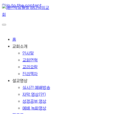
Skip to the content
홈
교회소개
인사말
교회연혁
교리요람
진리책자
설교영상
실시간 예배방송
자막 영상(안)
성경공부 영상
예배 녹화영상