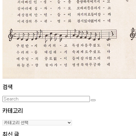
검색
Search
Search
for:
카테고리
카
테
최신 글
고