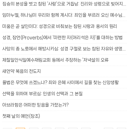
짐승의 본성을 벗고 참된 ‘사람’으로 거듭남: 진리와 성령으로 빚어지는 새 생명의 신비
임마누엘, 하나님이 우리와 함께 계시다: 죄인을 부르러 오신 예수님의 사랑과 구원의 신비
미움은 곧 살인이다: 성경으로 비춰보는 참된 사랑과 용서의 원리
성경, 잠언(Proverbs)에서 ‘미련한 자(어리석은 자)’를 대하는 방법
사망의 종 노릇에서 해방시키심: 성경 구절로 보는 참된 자유와 생명의 법
제칠일안식일예수재림교회 등에서 주장하는 ‘저녁설의 오류
새언약 복음의 전도지
율법은 무엇에 쓰겠느냐? 죄와 은혜 사이에서 길을 찾는 신앙생활
선택을 위하여 부르심: 인생의 선택과 그 본질
아브라함은 어떠한 믿음을 가졌는가?
첫째 날의 예언(창조)