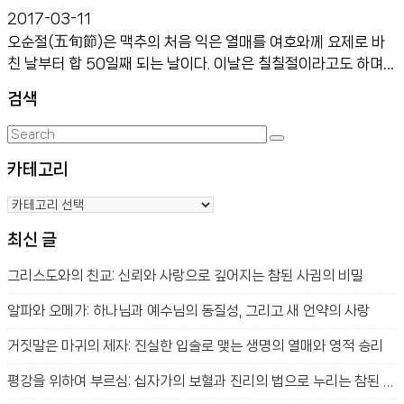
2017-03-11
오순절(五旬節)은 맥추의 처음 익은 열매를 여호와께 요제로 바
친 날부터 합 50일째 되는 날이다. 이날은 칠칠절이라고도 하며
맥추절이라고도 하는데 맥추의 처음 익은 열매를 바치는 초실절
검색
과 오순절 간에는 칠 안식일이 들어 있기 때문에 칠칠절이라고도
한다.(레23:10~21, 출34:22, 신16:9~10, […]
Search
Search
for:
카테고리
카
테
최신 글
고
리
그리스도와의 친교: 신뢰와 사랑으로 깊어지는 참된 사귐의 비밀
알파와 오메가: 하나님과 예수님의 동질성, 그리고 새 언약의 사랑
거짓말은 마귀의 제자: 진실한 입술로 맺는 생명의 열매와 영적 승리
평강을 위하여 부르심: 십자가의 보혈과 진리의 법으로 누리는 참된 평안