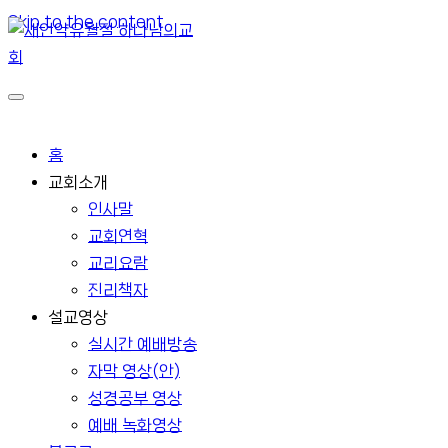
Skip to the content
홈
교회소개
인사말
교회연혁
교리요람
진리책자
설교영상
실시간 예배방송
자막 영상(안)
성경공부 영상
예배 녹화영상