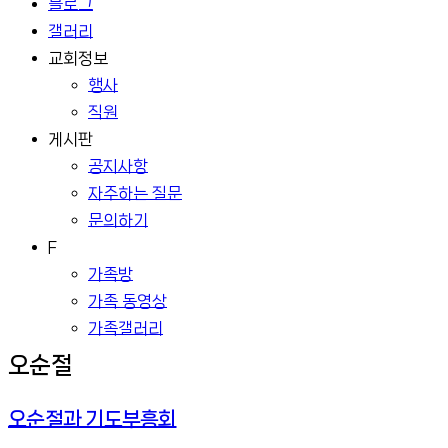
블로그
갤러리
교회정보
행사
직원
게시판
공지사항
자주하는 질문
문의하기
F
가족방
가족 동영상
가족갤러리
오순절
오순절과 기도부흥회