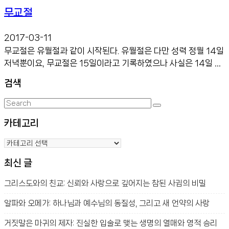
무교절
2017-03-11
무교절은 유월절과 같이 시작된다. 유월절은 다만 성력 정월 14일
저녁뿐이요, 무교절은 15일이라고 기록하였으나 사실은 14일 저
녁부터 시작하여 칠일간 무교절을 지켰던 것이다. 이 절기를 정하
검색
심은 이스라엘 백성들이 유월절 저녁을 마치고 그날 새벽에 애굽
을 떠나 홍해 바다를 […]
Search
Search
for:
카테고리
카
테
최신 글
고
리
그리스도와의 친교: 신뢰와 사랑으로 깊어지는 참된 사귐의 비밀
알파와 오메가: 하나님과 예수님의 동질성, 그리고 새 언약의 사랑
거짓말은 마귀의 제자: 진실한 입술로 맺는 생명의 열매와 영적 승리