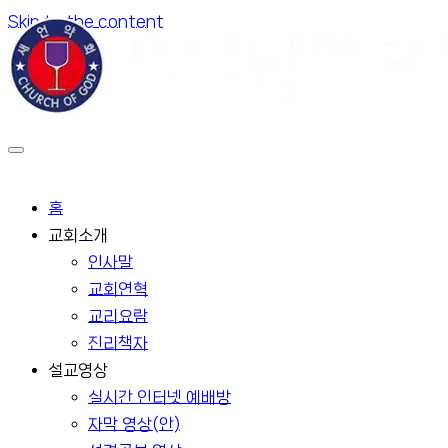
Skip to the content
홈
교회소개
인사말
교회연혁
교리요람
진리책자
설교영상
실시간 인터넷 예배방
자막 영상(안)