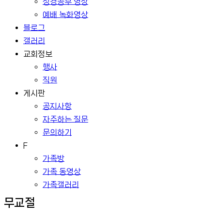
성경공부 영상
예배 녹화영상
블로그
갤러리
교회정보
행사
직원
게시판
공지사항
자주하는 질문
문의하기
F
가족방
가족 동영상
가족갤러리
무교절