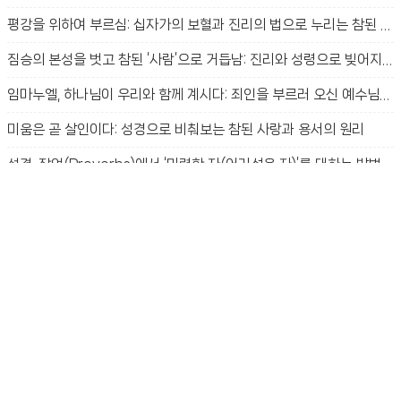
평강을 위하여 부르심: 십자가의 보혈과 진리의 법으로 누리는 참된 평안
짐승의 본성을 벗고 참된 ‘사람’으로 거듭남: 진리와 성령으로 빚어지는 새 생명의 신비
임마누엘, 하나님이 우리와 함께 계시다: 죄인을 부르러 오신 예수님의 사랑과 구원의 신비
미움은 곧 살인이다: 성경으로 비춰보는 참된 사랑과 용서의 원리
성경, 잠언(Proverbs)에서 ‘미련한 자(어리석은 자)’를 대하는 방법
사망의 종 노릇에서 해방시키심: 성경 구절로 보는 참된 자유와 생명의 법
제칠일안식일예수재림교회 등에서 주장하는 ‘저녁설의 오류
새언약 복음의 전도지
율법은 무엇에 쓰겠느냐? 죄와 은혜 사이에서 길을 찾는 신앙생활
선택을 위하여 부르심: 인생의 선택과 그 본질
아브라함은 어떠한 믿음을 가졌는가?