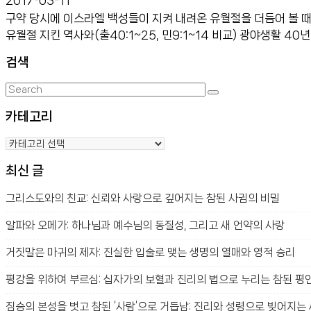
구약 당시에 이스라엘 백성들이 지켜 내려온 유월절을 더듬어 볼 때 
유월절 지킨 역사와(출40:1~25, 민9:1~14 비교) 광야생활 40
검색
Search
Search
for:
카테고리
카
테
최신 글
고
리
그리스도와의 친교: 신뢰와 사랑으로 깊어지는 참된 사귐의 비밀
알파와 오메가: 하나님과 예수님의 동질성, 그리고 새 언약의 사랑
거짓말은 마귀의 제자: 진실한 입술로 맺는 생명의 열매와 영적 승리
평강을 위하여 부르심: 십자가의 보혈과 진리의 법으로 누리는 참된 평
짐승의 본성을 벗고 참된 ‘사람’으로 거듭남: 진리와 성령으로 빚어지는