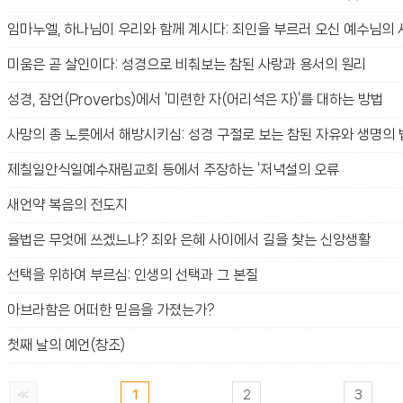
임마누엘, 하나님이 우리와 함께 계시다: 죄인을 부르러 오신 예수님의
미움은 곧 살인이다: 성경으로 비춰보는 참된 사랑과 용서의 원리
성경, 잠언(Proverbs)에서 ‘미련한 자(어리석은 자)’를 대하는 방법
사망의 종 노릇에서 해방시키심: 성경 구절로 보는 참된 자유와 생명의 
제칠일안식일예수재림교회 등에서 주장하는 ‘저녁설의 오류
새언약 복음의 전도지
율법은 무엇에 쓰겠느냐? 죄와 은혜 사이에서 길을 찾는 신앙생활
선택을 위하여 부르심: 인생의 선택과 그 본질
아브라함은 어떠한 믿음을 가졌는가?
첫째 날의 예언(창조)
«
1
2
3