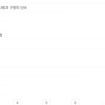
 사랑과 구원의 신비
법
4
5
6
...