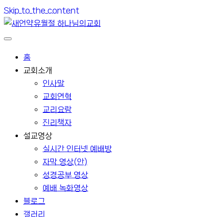
Skip to the content
홈
교회소개
인사말
교회연혁
교리요람
진리책자
설교영상
실시간 인터넷 예배방
자막 영상(안)
성경공부 영상
예배 녹화영상
블로그
갤러리