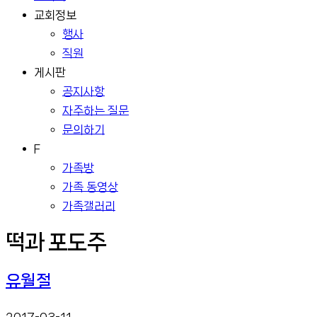
교회정보
행사
직원
게시판
공지사항
자주하는 질문
문의하기
F
가족방
가족 동영상
가족갤러리
떡과 포도주
유월절
2017-03-11