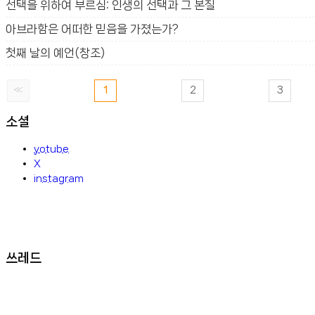
선택을 위하여 부르심: 인생의 선택과 그 본질
아브라함은 어떠한 믿음을 가졌는가?
첫째 날의 예언(창조)
«
1
2
3
소셜
yotube
X
instagram
쓰레드