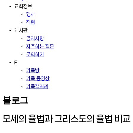
교회정보
행사
직원
게시판
공지사항
자주하는 질문
문의하기
F
가족방
가족 동영상
가족갤러리
블로그
모세의 율법과 그리스도의 율법 비교