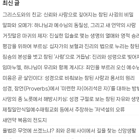
최신 글
고
리
그리스도와의 친교: 신뢰와 사랑으로 깊어지는 참된 사귐의 비밀
알파와 오메가: 하나님과 예수님의 동질성, 그리고 새 언약의 사랑
거짓말은 마귀의 제자: 진실한 입술로 맺는 생명의 열매와 영적 승
평강을 위하여 부르심: 십자가의 보혈과 진리의 법으로 누리는 참된
짐승의 본성을 벗고 참된 ‘사람’으로 거듭남: 진리와 성령으로 빚어
임마누엘, 하나님이 우리와 함께 계시다: 죄인을 부르러 오신 예수
미움은 곧 살인이다: 성경으로 비춰보는 참된 사랑과 용서의 원리
성경, 잠언(Proverbs)에서 ‘미련한 자(어리석은 자)’를 대하는 방
사망의 종 노릇에서 해방시키심: 성경 구절로 보는 참된 자유와 생
제칠일안식일예수재림교회 등에서 주장하는 ‘저녁설의 오류
새언약 복음의 전도지
율법은 무엇에 쓰겠느냐? 죄와 은혜 사이에서 길을 찾는 신앙생활