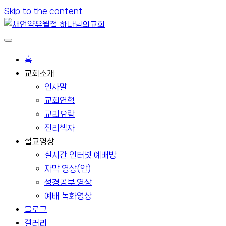
Skip to the content
홈
교회소개
인사말
교회연혁
교리요람
진리책자
설교영상
실시간 인터넷 예배방
자막 영상(안)
성경공부 영상
예배 녹화영상
블로그
갤러리