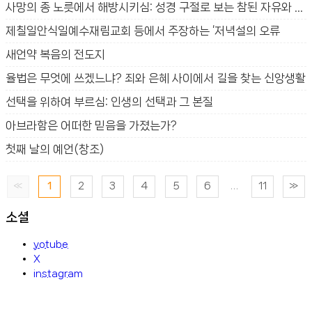
사망의 종 노릇에서 해방시키심: 성경 구절로 보는 참된 자유와 생명의 법
제칠일안식일예수재림교회 등에서 주장하는 ‘저녁설의 오류
새언약 복음의 전도지
율법은 무엇에 쓰겠느냐? 죄와 은혜 사이에서 길을 찾는 신앙생활
선택을 위하여 부르심: 인생의 선택과 그 본질
아브라함은 어떠한 믿음을 가졌는가?
첫째 날의 예언(창조)
«
1
2
3
4
5
6
...
11
»
소셜
yotube
X
instagram