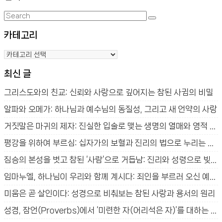
Search
Search
for:
카테고리
카
테
최신 글
고
리
그리스도와의 친교: 신뢰와 사랑으로 깊어지는 참된 사귐의 비밀
알파와 오메가: 하나님과 예수님의 동질성, 그리고 새 언약의 사랑
거짓말은 마귀의 제자: 진실한 입술로 맺는 생명의 열매와 영적 승리
평강을 위하여 부르심: 십자가의 보혈과 진리의 법으로 누리는 참된 평안
짐승의 본성을 벗고 참된 ‘사람’으로 거듭남: 진리와 성령으로 빚어지는 새 생명의 신비
임마누엘, 하나님이 우리와 함께 계시다: 죄인을 부르러 오신 예수님의 사랑과 구원의 신비
미움은 곧 살인이다: 성경으로 비춰보는 참된 사랑과 용서의 원리
성경, 잠언(Proverbs)에서 ‘미련한 자(어리석은 자)’를 대하는 방법