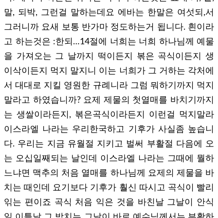
말, 되박, 그런걸 말하는데요 에바는 한말은 여섯되,서
그러니까 요새 보통 반가마 정도하는거 됩니다. 흰이라
고 하는것은 :한되…14절에 너희는 너희 하나님께 예물
을 가져오는 그 날까지 떡이든지 볶은 곡식이든지 생
이삭이든지 먹지 말지니 이는 너희가 그 거하는 각처에
서 대대로 지킬 영원한 규례니라 그럼 뭐하기까지 먹지
말라고 하였습니까? 요제 제물의 첫열매를 바치기까지
는 생쌀이라든지, 볶은곡식이라든지 이런걸 먹지말라
이스라엘 나라는 우리한국하고 기후가 사실좀 높습니
다. 우리는 지금 유월절 지키고 벌써 부활절 다음에 오
는 오십일째되는 날인데 이스라엘 나라는 그때에 뭘하
느냐면 맥추의 처음 열매를 하나님께 요제의 제물을 바
치는 때인데 요기보다 기후가 훨신 따시고 곡식이 빨리
읶는 편이죠 곡식 처음 익은 것을 바친날 그날이 안식
일 이틑날 그 받치는 그날이 바로 예수님께서는 부활하