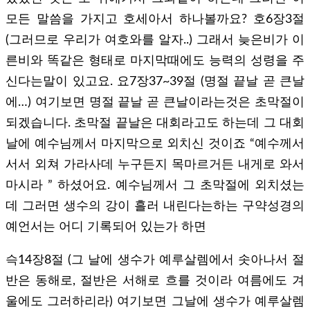
모든 말씀을 가지고 호세아서 하나볼까요? 호6장3절
(그러므로 우리가 여호와를 알자..) 그래서 늦은비가 이
른비와 똑같은 형태로 마지막때에도 능력의 성령을 주
신다는말이 있고요. 요7장37~39절 (명절 끝날 곧 큰날
에…) 여기보면 명절 끝날 곧 큰날이라는것은 초막절이
되겠습니다. 초막절 끝날은 대회라고도 하는데 그 대회
날에 예수님께서 마지막으로 외치신 것이죠 “예수께서
서서 외쳐 가라사데 누구든지 목마르거든 내게로 와서
마시라 ” 하셨어요. 예수님께서 그 초막절에 외치셨는
데 그러면 생수의 강이 흘러 내린다는하는 구약성경의
예언서는 어디 기록되어 있는가 하면
슥14장8절 (그 날에 생수가 예루살렘에서 솟아나서 절
반은 동해로, 절반은 서해로 흐를 것이라 여름에도 겨
울에도 그러하리라) 여기보면 그날에 생수가 예루살렘