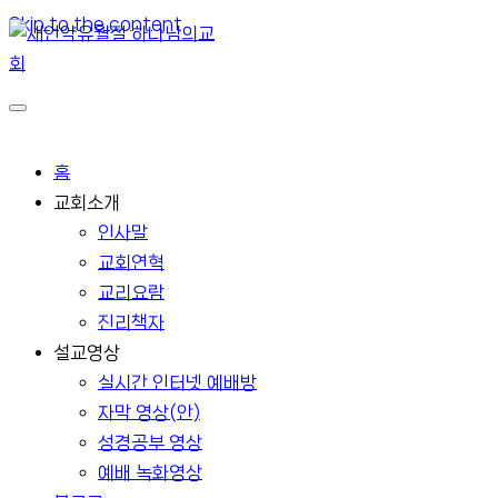
Skip to the content
홈
교회소개
인사말
교회연혁
교리요람
진리책자
설교영상
실시간 인터넷 예배방
자막 영상(안)
성경공부 영상
예배 녹화영상