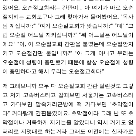
있어요. 오순절교회라는 간판이… 아 여기가 바로 오순
절지키는 교회로구나 그래 찾아가서 물어봤어요. “목사
님 계십니까?” “여기 오순절교회가 맞습니까?” “예” “그
럼 오순절 어느날 지키십니까?” “뭐 어느날은 어느날이
에요” “아, 이 오순절교회 간판을 붙였는데 오순절안지
키고 오순절간판 붙입니까?” “아 그게 아니고 우리는
오순절에 성령이 충만했기 때문에 항상 오순절에 성령
이 충만하다고 해서 우리는 오순절교회다.”
저 그래보니까 모두 다 오순절교회 간판 달린것도 그렇
고 저기 고속버스타고 갈때보면 서울가는 고속버스타
고 가다보면 말죽거리근방에 떡 가다보면 “초막절이
다” 커다랗게 간판붙였어요. 초막절이라 그래 난 또 초
막절이나 거룩하게 지키는줄 알았더니 역시 거기도 엉
터리로 지멋대로 하는거라 그래도 이전에는 십자가로