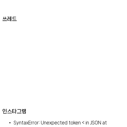
쓰레드
인스타그램
SyntaxError: Unexpected token < in JSON at