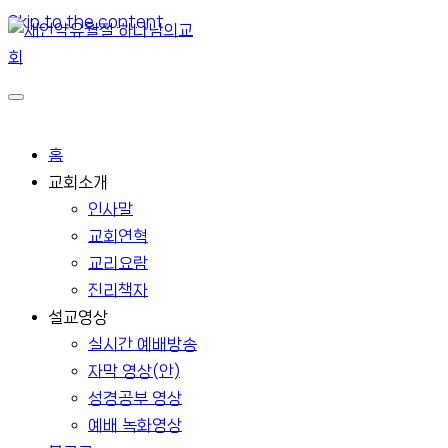
Skip to the content
홈
교회소개
인사말
교회연혁
교리요람
진리책자
설교영상
실시간 예배방송
자막 영상(안)
성경공부 영상
예배 녹화영상