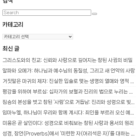
검색
Search
Search
for:
카테고리
카
테
최신 글
고
리
그리스도와의 친교: 신뢰와 사랑으로 깊어지는 참된 사귐의 비밀
알파와 오메가: 하나님과 예수님의 동질성, 그리고 새 언약의 사랑
거짓말은 마귀의 제자: 진실한 입술로 맺는 생명의 열매와 영적 승리
평강을 위하여 부르심: 십자가의 보혈과 진리의 법으로 누리는 참된 평안
짐승의 본성을 벗고 참된 ‘사람’으로 거듭남: 진리와 성령으로 빚어지는 새 생명의 신비
임마누엘, 하나님이 우리와 함께 계시다: 죄인을 부르러 오신 예수님의 사랑과 구원의 신비
미움은 곧 살인이다: 성경으로 비춰보는 참된 사랑과 용서의 원리
성경, 잠언(Proverbs)에서 ‘미련한 자(어리석은 자)’를 대하는 방법