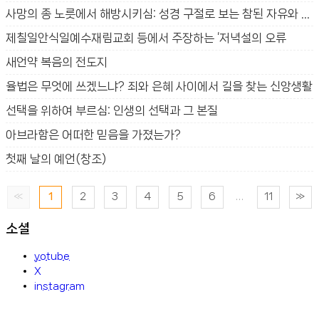
사망의 종 노릇에서 해방시키심: 성경 구절로 보는 참된 자유와 생명의 법
제칠일안식일예수재림교회 등에서 주장하는 ‘저녁설의 오류
새언약 복음의 전도지
율법은 무엇에 쓰겠느냐? 죄와 은혜 사이에서 길을 찾는 신앙생활
선택을 위하여 부르심: 인생의 선택과 그 본질
아브라함은 어떠한 믿음을 가졌는가?
첫째 날의 예언(창조)
«
1
2
3
4
5
6
...
11
»
소셜
yotube
X
instagram