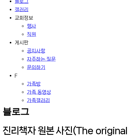
블로그
갤러리
교회정보
행사
직원
게시판
공지사항
자주하는 질문
문의하기
F
가족방
가족 동영상
가족갤러리
블로그
진리책자 원본 사진(The original