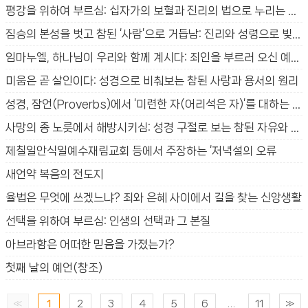
평강을 위하여 부르심: 십자가의 보혈과 진리의 법으로 누리는 참된 평안
짐승의 본성을 벗고 참된 ‘사람’으로 거듭남: 진리와 성령으로 빚어지는 새 생명의 신비
임마누엘, 하나님이 우리와 함께 계시다: 죄인을 부르러 오신 예수님의 사랑과 구원의 신비
미움은 곧 살인이다: 성경으로 비춰보는 참된 사랑과 용서의 원리
성경, 잠언(Proverbs)에서 ‘미련한 자(어리석은 자)’를 대하는 방법
사망의 종 노릇에서 해방시키심: 성경 구절로 보는 참된 자유와 생명의 법
제칠일안식일예수재림교회 등에서 주장하는 ‘저녁설의 오류
새언약 복음의 전도지
율법은 무엇에 쓰겠느냐? 죄와 은혜 사이에서 길을 찾는 신앙생활
선택을 위하여 부르심: 인생의 선택과 그 본질
아브라함은 어떠한 믿음을 가졌는가?
첫째 날의 예언(창조)
«
1
2
3
4
5
6
...
11
»