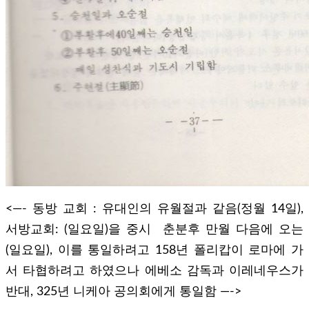
<—- 동방 교회 : 유대인의 유월절과 같음(정월 14일),
서방교회: (일요일)을 중시 춘분후 만월 다음에 오는
(일요일), 이를 통일하려고 158년 폴리캅이 로마에 가
서 타협하려고 하였으나 에베소 감독과 이레네우스가
반대, 325년 니케아 공의회에게 통일함 —->