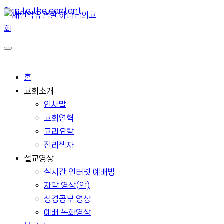
Skip to the content
홈
교회소개
인사말
교회연혁
교리요람
진리책자
설교영상
실시간 인터넷 예배방
자막 영상(안)
성경공부 영상
예배 녹화영상