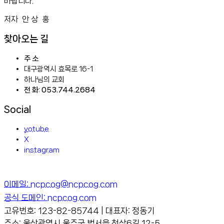
바랍니다.
저자 안 상 홍
찾아오는 길
주 소
대구광역시 효목로 16-1
하나님의 교회
전 화: 053.744.2684
Social
yotube
X
instagram
이메일: ncpcog@ncpcog.com
공식 도메인: ncpcog.com
고유번호: 123-82-85744 | 대표자: 정동기
주소: 울산광역시 울주군 범서읍 천상6길 12-5