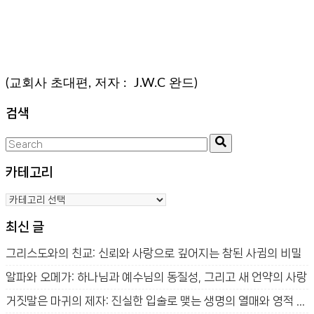
(교회사 초대편, 저자 : J.W.C 완드)
검색
Search
Search
for:
카테고리
카
테
최신 글
고
리
그리스도와의 친교: 신뢰와 사랑으로 깊어지는 참된 사귐의 비밀
알파와 오메가: 하나님과 예수님의 동질성, 그리고 새 언약의 사랑
거짓말은 마귀의 제자: 진실한 입술로 맺는 생명의 열매와 영적 승리